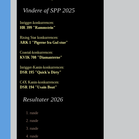
Vindere af SPP 2025
Inrigger-konkurrencen:
HR 399 "Rammstein"
Rising Star konkurrencen:
ARK 1 "Pigerne fra Gul stue"
Coastal-konkurrencen:
KVIK 708 "Diamanterne"
Inrigger-Kanin-konkurrencen:
DSR 195 "Quick'n Dirty"
C4X Kanin-konkurrencen:
DSR 194 "Usain Boat"
Resultater 2026
1. runde
2. runde
3. runde
4. runde