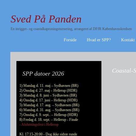
Sved På Panden
En inrigger- og coastalkaproningsturnering, arrangeret af DFfR Københavnskredsen
Forside
Hvad er SPP?
Kontakt
Coastal-S
SPP datoer 2026
1) Mandag d. 11. maj – Sydhavnen (BR)
2) Onsdag d. 27. maj – Hellerup (HDR)
3) Mandag d. 8. juni – Sydhavnen (BR)
4) Onsdag d. 17. juni – Hellerup (HDR)
5) Mandag d. 17. aug. – Sydhavnen (BR)
6) Mandag d. 31. aug. – Sydhavnen (BR)
7) Onsdag d. 9. sept.. – Hellerup (HDR)
8) Fredag d. 18. sept. – Hellerup - Finale
- Afslutningsfest i Hellerup
Kl. 17:15-20:00 - Dog ikke sidste runde