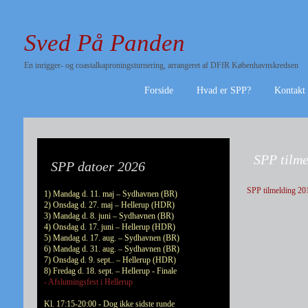
Sved På Panden
En inrigger- og coastalkaproningsturnering, arrangeret af DFfR Københavnskredsen
Forside
Hvad er SPP?
Kontakt
SPP tilm
SPP datoer 2026
SPP tilmelding 20
1) Mandag d. 11. maj – Sydhavnen (BR)
2) Onsdag d. 27. maj – Hellerup (HDR)
3) Mandag d. 8. juni – Sydhavnen (BR)
4) Onsdag d. 17. juni – Hellerup (HDR)
5) Mandag d. 17. aug. – Sydhavnen (BR)
6) Mandag d. 31. aug. – Sydhavnen (BR)
7) Onsdag d. 9. sept.. – Hellerup (HDR)
8) Fredag d. 18. sept. – Hellerup - Finale
- Afslutningsfest i Hellerup
Kl. 17:15-20:00 - Dog ikke sidste runde