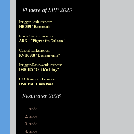
Vindere af SPP 2025
Inrigger-konkurrencen:
HR 399 "Rammstein"
Rising Star konkurrencen:
ARK 1 "Pigerne fra Gul stue"
Coastal-konkurrencen:
KVIK 708 "Diamanterne"
Inrigger-Kanin-konkurrencen:
DSR 195 "Quick'n Dirty"
C4X Kanin-konkurrencen:
DSR 194 "Usain Boat"
Resultater 2026
1. runde
2. runde
3. runde
4. runde