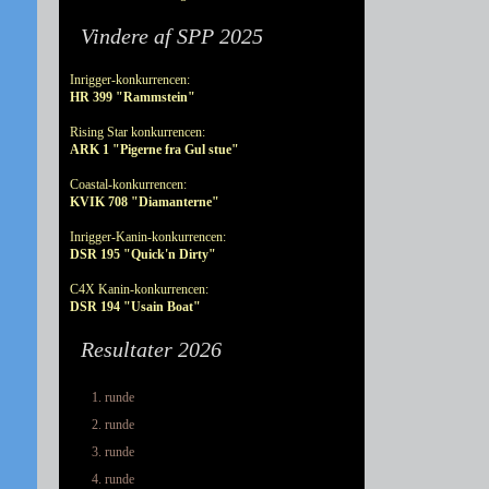
Vindere af SPP 2025
Inrigger-konkurrencen:
HR 399 "Rammstein"
Rising Star konkurrencen:
ARK 1 "Pigerne fra Gul stue"
Coastal-konkurrencen:
KVIK 708 "Diamanterne"
Inrigger-Kanin-konkurrencen:
DSR 195 "Quick'n Dirty"
C4X Kanin-konkurrencen:
DSR 194 "Usain Boat"
Resultater 2026
1. runde
2. runde
3. runde
4. runde