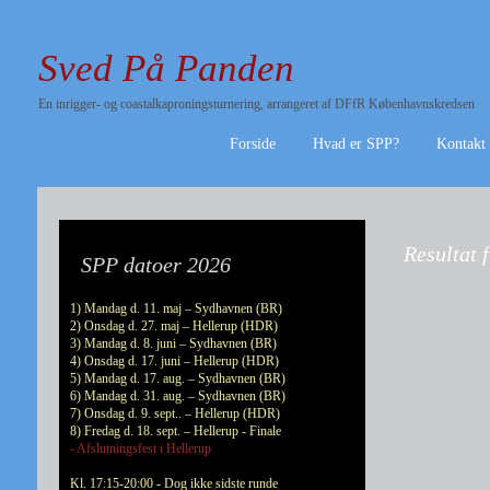
Sved På Panden
En inrigger- og coastalkaproningsturnering, arrangeret af DFfR Københavnskredsen
Forside
Hvad er SPP?
Kontakt
Resultat 
SPP datoer 2026
1) Mandag d. 11. maj – Sydhavnen (BR)
2) Onsdag d. 27. maj – Hellerup (HDR)
3) Mandag d. 8. juni – Sydhavnen (BR)
4) Onsdag d. 17. juni – Hellerup (HDR)
5) Mandag d. 17. aug. – Sydhavnen (BR)
6) Mandag d. 31. aug. – Sydhavnen (BR)
7) Onsdag d. 9. sept.. – Hellerup (HDR)
8) Fredag d. 18. sept. – Hellerup - Finale
- Afslutningsfest i Hellerup
Kl. 17:15-20:00 - Dog ikke sidste runde