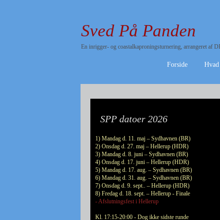
Sved På Panden
En inrigger- og coastalkaproningsturnering, arrangeret a
Forside
Hvad
SPP datoer 2026
1) Mandag d. 11. maj – Sydhavnen (BR)
2) Onsdag d. 27. maj – Hellerup (HDR)
3) Mandag d. 8. juni – Sydhavnen (BR)
4) Onsdag d. 17. juni – Hellerup (HDR)
5) Mandag d. 17. aug. – Sydhavnen (BR)
6) Mandag d. 31. aug. – Sydhavnen (BR)
7) Onsdag d. 9. sept.. – Hellerup (HDR)
8) Fredag d. 18. sept. – Hellerup - Finale
- Afslutningsfest i Hellerup
Kl. 17:15-20:00 - Dog ikke sidste runde