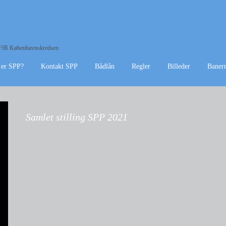
f DFfR Københavnskredsen
 er SPP?
Kontakt SPP
Bådlån
Regler
Billeder
Baner
Samlet stilling SPP 2021