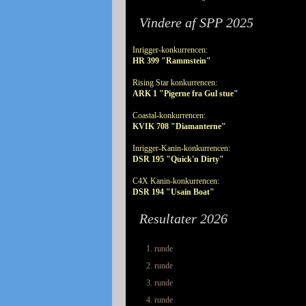
Vindere af SPP 2025
Inrigger-konkurrencen:
HR 399 "Rammstein"
Rising Star konkurrencen:
ARK 1 "Pigerne fra Gul stue"
Coastal-konkurrencen:
KVIK 708 "Diamanterne"
Inrigger-Kanin-konkurrencen:
DSR 195 "Quick'n Dirty"
C4X Kanin-konkurrencen:
DSR 194 "Usain Boat"
Resultater 2026
1. runde
2. runde
3. runde
4. runde