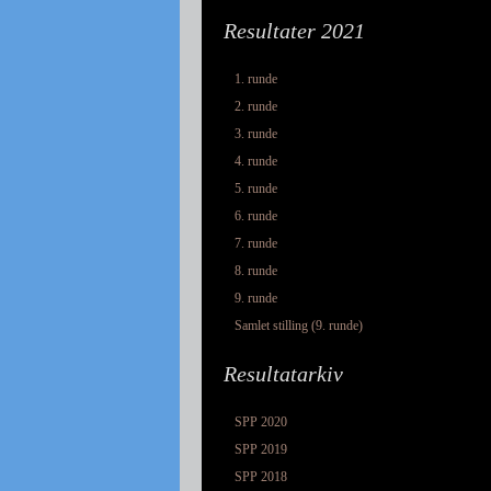
Resultater 2021
1. runde
2. runde
3. runde
4. runde
5. runde
6. runde
7. runde
8. runde
9. runde
Samlet stilling (9. runde)
Resultatarkiv
SPP 2020
SPP 2019
SPP 2018