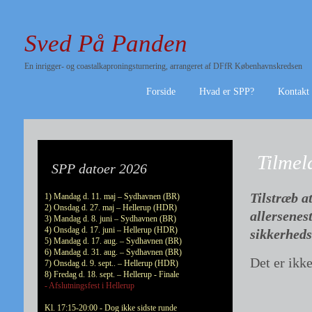
Sved På Panden
En inrigger- og coastalkaproningsturnering, arrangeret af DFfR Københavnskredsen
Forside
Hvad er SPP?
Kontakt
Tilmel
SPP datoer 2026
Tilstræb a
1) Mandag d. 11. maj – Sydhavnen (BR)
2) Onsdag d. 27. maj – Hellerup (HDR)
allersenes
3) Mandag d. 8. juni – Sydhavnen (BR)
4) Onsdag d. 17. juni – Hellerup (HDR)
sikkerheds
5) Mandag d. 17. aug. – Sydhavnen (BR)
6) Mandag d. 31. aug. – Sydhavnen (BR)
Det er ikk
7) Onsdag d. 9. sept.. – Hellerup (HDR)
8) Fredag d. 18. sept. – Hellerup - Finale
- Afslutningsfest i Hellerup
Kl. 17:15-20:00 - Dog ikke sidste runde