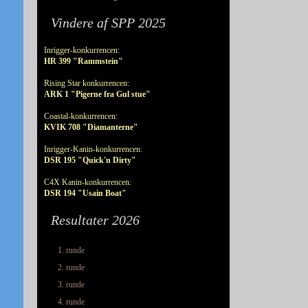
Vindere af SPP 2025
Inrigger-konkurrencen:
HR 399 "Rammstein"
Rising Star konkurrencen:
ARK 1 "Pigerne fra Gul stue"
Coastal-konkurrencen:
KVIK 708 "Diamanterne"
Inrigger-Kanin-konkurrencen:
DSR 195 "Quick'n Dirty"
C4X Kanin-konkurrencen:
DSR 194 "Usain Boat"
Resultater 2026
1. runde
2. runde
3. runde
4. runde