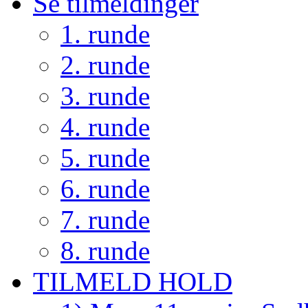
Se tilmeldinger
1. runde
2. runde
3. runde
4. runde
5. runde
6. runde
7. runde
8. runde
TILMELD HOLD