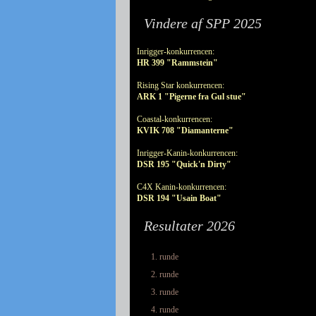
Vindere af SPP 2025
Inrigger-konkurrencen:
HR 399 "Rammstein"
Rising Star konkurrencen:
ARK 1 "Pigerne fra Gul stue"
Coastal-konkurrencen:
KVIK 708 "Diamanterne"
Inrigger-Kanin-konkurrencen:
DSR 195 "Quick'n Dirty"
C4X Kanin-konkurrencen:
DSR 194 "Usain Boat"
Resultater 2026
1. runde
2. runde
3. runde
4. runde