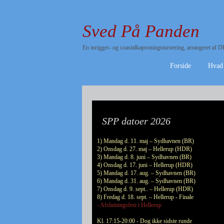
Sved På Panden
En inrigger- og coastalkaproningsturnering, arrangeret a
Forside
Hvad
SPP datoer 2026
1) Mandag d. 11. maj – Sydhavnen (BR)
2) Onsdag d. 27. maj – Hellerup (HDR)
3) Mandag d. 8. juni – Sydhavnen (BR)
4) Onsdag d. 17. juni – Hellerup (HDR)
5) Mandag d. 17. aug. – Sydhavnen (BR)
6) Mandag d. 31. aug. – Sydhavnen (BR)
7) Onsdag d. 9. sept.. – Hellerup (HDR)
8) Fredag d. 18. sept. – Hellerup - Finale
- Afslutningsfest i Hellerup
Kl. 17:15-20:00 - Dog ikke sidste runde