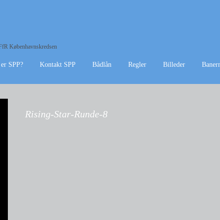
f DFfR Københavnskredsen
 er SPP?
Kontakt SPP
Bådlån
Regler
Billeder
Baner
Rising-Star-Runde-8