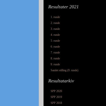
Resultater 2021
1. runde
2. runde
3. runde
4. runde
5. runde
6. runde
7. runde
8. runde
9. runde
Samlet stilling (9. runde)
Resultatarkiv
SPP 2020
SPP 2019
SPP 2018