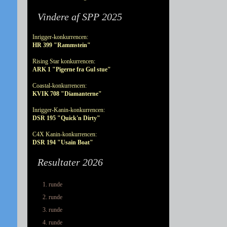
Vindere af SPP 2025
Inrigger-konkurrencen:
HR 399 "Rammstein"
Rising Star konkurrencen:
ARK 1 "Pigerne fra Gul stue"
Coastal-konkurrencen:
KVIK 708 "Diamanterne"
Inrigger-Kanin-konkurrencen:
DSR 195 "Quick'n Dirty"
C4X Kanin-konkurrencen:
DSR 194 "Usain Boat"
Resultater 2026
1. runde
2. runde
3. runde
4. runde