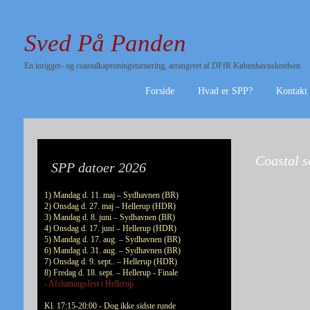
Sved På Panden
En inrigger- og coastalkaproningsturnering, arrangeret af DFfR Københavnskredsen
Forside
Hvad er SPP?
Kontakt
Coastal s
SPP datoer 2026
1) Mandag d. 11. maj – Sydhavnen (BR)
2) Onsdag d. 27. maj – Hellerup (HDR)
3) Mandag d. 8. juni – Sydhavnen (BR)
4) Onsdag d. 17. juni – Hellerup (HDR)
5) Mandag d. 17. aug. – Sydhavnen (BR)
6) Mandag d. 31. aug. – Sydhavnen (BR)
7) Onsdag d. 9. sept.. – Hellerup (HDR)
8) Fredag d. 18. sept. – Hellerup - Finale
- Afslutningsfest i Hellerup
Kl. 17:15-20:00 - Dog ikke sidste runde