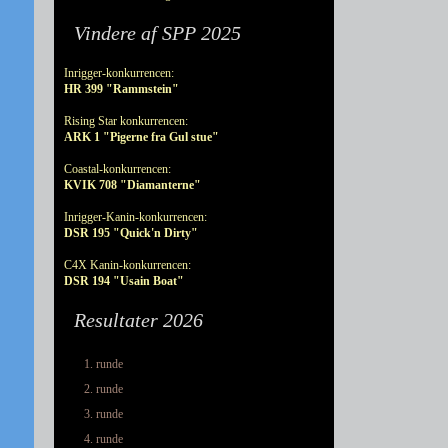
Vindere af SPP 2025
Inrigger-konkurrencen:
HR 399 "Rammstein"
Rising Star konkurrencen:
ARK 1 "Pigerne fra Gul stue"
Coastal-konkurrencen:
KVIK 708 "Diamanterne"
Inrigger-Kanin-konkurrencen:
DSR 195 "Quick'n Dirty"
C4X Kanin-konkurrencen:
DSR 194 "Usain Boat"
Resultater 2026
1. runde
2. runde
3. runde
4. runde