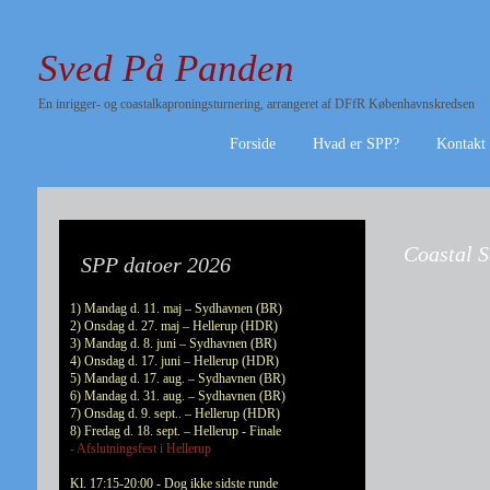
Sved På Panden
En inrigger- og coastalkaproningsturnering, arrangeret af DFfR Københavnskredsen
Forside
Hvad er SPP?
Kontakt
Coastal S
SPP datoer 2026
1) Mandag d. 11. maj – Sydhavnen (BR)
2) Onsdag d. 27. maj – Hellerup (HDR)
3) Mandag d. 8. juni – Sydhavnen (BR)
4) Onsdag d. 17. juni – Hellerup (HDR)
5) Mandag d. 17. aug. – Sydhavnen (BR)
6) Mandag d. 31. aug. – Sydhavnen (BR)
7) Onsdag d. 9. sept.. – Hellerup (HDR)
8) Fredag d. 18. sept. – Hellerup - Finale
- Afslutningsfest i Hellerup
Kl. 17:15-20:00 - Dog ikke sidste runde