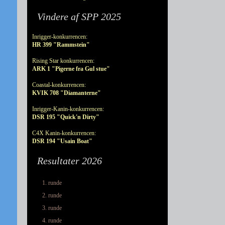
Vindere af SPP 2025
Inrigger-konkurrencen:
HR 399 "Rammstein"
Rising Star konkurrencen:
ARK 1 "Pigerne fra Gul stue"
Coastal-konkurrencen:
KVIK 708 "Diamanterne"
Inrigger-Kanin-konkurrencen:
DSR 195 "Quick'n Dirty"
C4X Kanin-konkurrencen:
DSR 194 "Usain Boat"
Resultater 2026
1. runde
2. runde
3. runde
4. runde