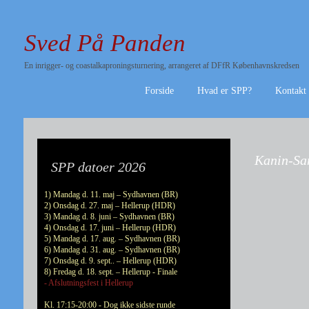
Sved På Panden
En inrigger- og coastalkaproningsturnering, arrangeret af DFfR Københavnskredsen
Forside
Hvad er SPP?
Kontakt
Kanin-Sam
SPP datoer 2026
1) Mandag d. 11. maj – Sydhavnen (BR)
2) Onsdag d. 27. maj – Hellerup (HDR)
3) Mandag d. 8. juni – Sydhavnen (BR)
4) Onsdag d. 17. juni – Hellerup (HDR)
5) Mandag d. 17. aug. – Sydhavnen (BR)
6) Mandag d. 31. aug. – Sydhavnen (BR)
7) Onsdag d. 9. sept.. – Hellerup (HDR)
8) Fredag d. 18. sept. – Hellerup - Finale
- Afslutningsfest i Hellerup
Kl. 17:15-20:00 - Dog ikke sidste runde