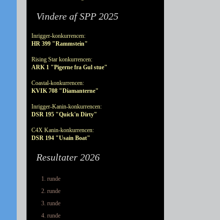
Vindere af SPP 2025
Inrigger-konkurrencen:
HR 399 "Rammstein"
Rising Star konkurrencen:
ARK 1 "Pigerne fra Gul stue"
Coastal-konkurrencen:
KVIK 708 "Diamanterne"
Inrigger-Kanin-konkurrencen:
DSR 195 "Quick'n Dirty"
C4X Kanin-konkurrencen:
DSR 194 "Usain Boat"
Resultater 2026
1. runde
2. runde
3. runde
4. runde