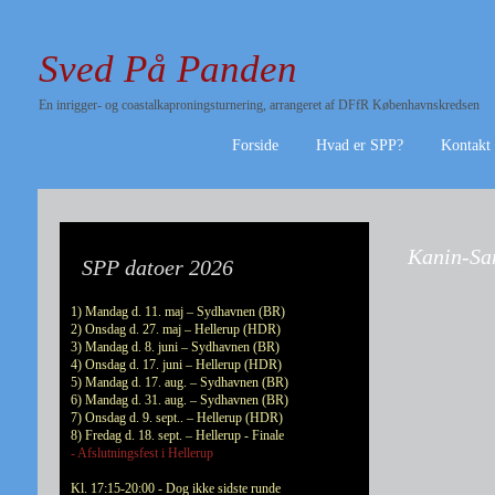
Sved På Panden
En inrigger- og coastalkaproningsturnering, arrangeret af DFfR Københavnskredsen
Forside
Hvad er SPP?
Kontakt
Kanin-Sam
SPP datoer 2026
1) Mandag d. 11. maj – Sydhavnen (BR)
2) Onsdag d. 27. maj – Hellerup (HDR)
3) Mandag d. 8. juni – Sydhavnen (BR)
4) Onsdag d. 17. juni – Hellerup (HDR)
5) Mandag d. 17. aug. – Sydhavnen (BR)
6) Mandag d. 31. aug. – Sydhavnen (BR)
7) Onsdag d. 9. sept.. – Hellerup (HDR)
8) Fredag d. 18. sept. – Hellerup - Finale
- Afslutningsfest i Hellerup
Kl. 17:15-20:00 - Dog ikke sidste runde