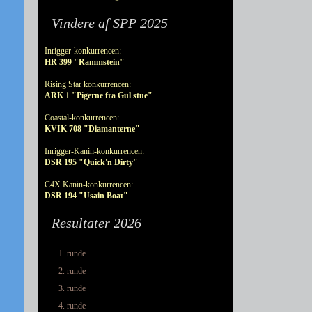
Vindere af SPP 2025
Inrigger-konkurrencen:
HR 399 "Rammstein"
Rising Star konkurrencen:
ARK 1 "Pigerne fra Gul stue"
Coastal-konkurrencen:
KVIK 708 "Diamanterne"
Inrigger-Kanin-konkurrencen:
DSR 195 "Quick'n Dirty"
C4X Kanin-konkurrencen:
DSR 194 "Usain Boat"
Resultater 2026
1. runde
2. runde
3. runde
4. runde