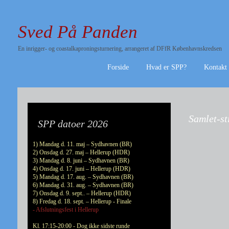
Sved På Panden
En inrigger- og coastalkaproningsturnering, arrangeret af DFfR Københavnskredsen
Forside
Hvad er SPP?
Kontakt
Samlet-st
SPP datoer 2026
1) Mandag d. 11. maj – Sydhavnen (BR)
2) Onsdag d. 27. maj – Hellerup (HDR)
3) Mandag d. 8. juni – Sydhavnen (BR)
4) Onsdag d. 17. juni – Hellerup (HDR)
5) Mandag d. 17. aug. – Sydhavnen (BR)
6) Mandag d. 31. aug. – Sydhavnen (BR)
7) Onsdag d. 9. sept.. – Hellerup (HDR)
8) Fredag d. 18. sept. – Hellerup - Finale
- Afslutningsfest i Hellerup
Kl. 17:15-20:00 - Dog ikke sidste runde