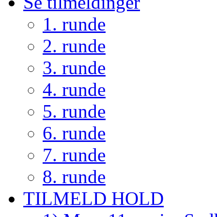
Se tilmeldinger
1. runde
2. runde
3. runde
4. runde
5. runde
6. runde
7. runde
8. runde
TILMELD HOLD