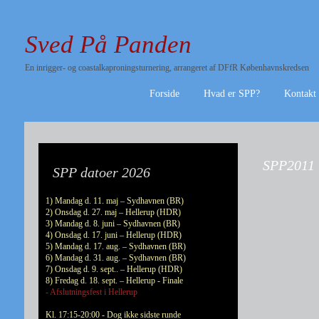
Sved På Panden
En inrigger- og coastalkaproningsturnering, arrangeret af DFfR Københavnskredsen
Forside
Hvad er SPP?
Kontakt
SPP2011 
SPP datoer 2026
1) Mandag d. 11. maj – Sydhavnen (BR)
2) Onsdag d. 27. maj – Hellerup (HDR)
3) Mandag d. 8. juni – Sydhavnen (BR)
4) Onsdag d. 17. juni – Hellerup (HDR)
5) Mandag d. 17. aug. – Sydhavnen (BR)
6) Mandag d. 31. aug. – Sydhavnen (BR)
7) Onsdag d. 9. sept.. – Hellerup (HDR)
8) Fredag d. 18. sept. – Hellerup - Finale
- Afslutningsfest i Hellerup
Kl. 17:15-20:00 - Dog ikke sidste runde