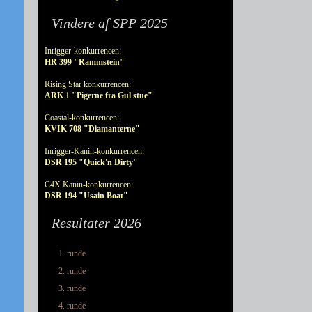
Vindere af SPP 2025
Inrigger-konkurrencen:
HR 399 "Rammstein"
Rising Star konkurrencen:
ARK 1 "Pigerne fra Gul stue"
Coastal-konkurrencen:
KVIK 708 "Diamanterne"
Inrigger-Kanin-konkurrencen:
DSR 195 "Quick'n Dirty"
C4X Kanin-konkurrencen:
DSR 194 "Usain Boat"
Resultater 2026
1. runde
2. runde
3. runde
4. runde