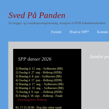
Sved På Panden
En inrigger- og coastalkaproningsturnering, arrangeret af DFfR Københavnskredsen
Forside
Hvad er SPP?
Kontakt
Samlet po
SPP datoer 2026
1) Mandag d. 11. maj – Sydhavnen (BR)
2) Onsdag d. 27. maj – Hellerup (HDR)
3) Mandag d. 8. juni – Sydhavnen (BR)
4) Onsdag d. 17. juni – Hellerup (HDR)
5) Mandag d. 17. aug. – Sydhavnen (BR)
6) Mandag d. 31. aug. – Sydhavnen (BR)
7) Onsdag d. 9. sept.. – Hellerup (HDR)
8) Fredag d. 18. sept. – Hellerup - Finale
- Afslutningsfest i Hellerup
Kl. 17:15-20:00 - Dog ikke sidste runde