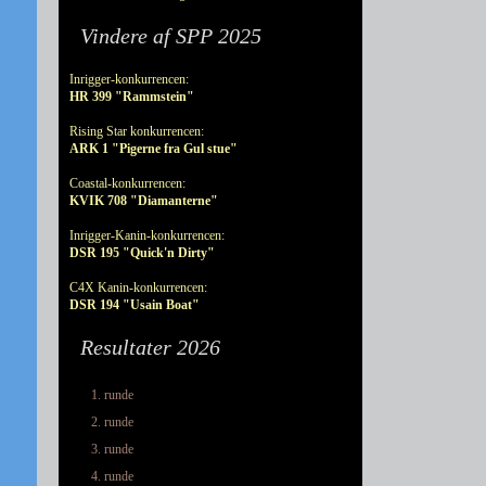
Vindere af SPP 2025
Inrigger-konkurrencen:
HR 399 "Rammstein"
Rising Star konkurrencen:
ARK 1 "Pigerne fra Gul stue"
Coastal-konkurrencen:
KVIK 708 "Diamanterne"
Inrigger-Kanin-konkurrencen:
DSR 195 "Quick'n Dirty"
C4X Kanin-konkurrencen:
DSR 194 "Usain Boat"
Resultater 2026
1. runde
2. runde
3. runde
4. runde