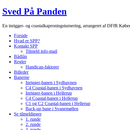
Sved På Panden
En inrigger- og coastalkaproningsturnering, arrangeret af DFfR Køb
Forside
Hvad er SPP?
Kontakt SPP
Tilmeld info-mail
Bådlån
Regler
Handicap-faktorer
Billeder
Banerne
Inrigger-banen i Sydhavnen
C4 Coastal-banen i Sydhavnen
Inrigger-banen i Hellerup
C4 Coastal-banen i Hellerup
C1 og C2 Coastal-banen i Hellerup
Back-up bane i Svanemøllen
Se tilmeldinger
1. runde
2. runde
3. runde