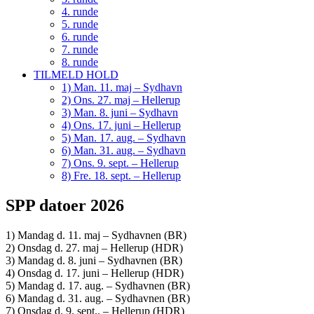
4. runde
5. runde
6. runde
7. runde
8. runde
TILMELD HOLD
1) Man. 11. maj – Sydhavn
2) Ons. 27. maj – Hellerup
3) Man. 8. juni – Sydhavn
4) Ons. 17. juni – Hellerup
5) Man. 17. aug. – Sydhavn
6) Man. 31. aug. – Sydhavn
7) Ons. 9. sept. – Hellerup
8) Fre. 18. sept. – Hellerup
SPP datoer 2026
1) Mandag d. 11. maj – Sydhavnen (BR)
2) Onsdag d. 27. maj – Hellerup (HDR)
3) Mandag d. 8. juni – Sydhavnen (BR)
4) Onsdag d. 17. juni – Hellerup (HDR)
5) Mandag d. 17. aug. – Sydhavnen (BR)
6) Mandag d. 31. aug. – Sydhavnen (BR)
7) Onsdag d. 9. sept.. – Hellerup (HDR)