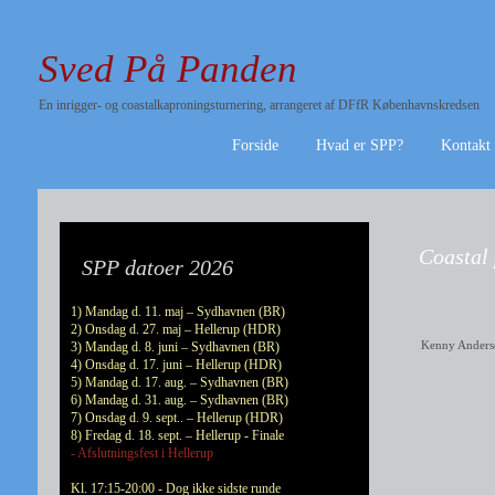
Sved På Panden
En inrigger- og coastalkaproningsturnering, arrangeret af DFfR Københavnskredsen
Forside
Hvad er SPP?
Kontakt
Coastal 
SPP datoer 2026
1) Mandag d. 11. maj – Sydhavnen (BR)
2) Onsdag d. 27. maj – Hellerup (HDR)
Kenny Anders
3) Mandag d. 8. juni – Sydhavnen (BR)
4) Onsdag d. 17. juni – Hellerup (HDR)
5) Mandag d. 17. aug. – Sydhavnen (BR)
6) Mandag d. 31. aug. – Sydhavnen (BR)
7) Onsdag d. 9. sept.. – Hellerup (HDR)
8) Fredag d. 18. sept. – Hellerup - Finale
- Afslutningsfest i Hellerup
Kl. 17:15-20:00 - Dog ikke sidste runde