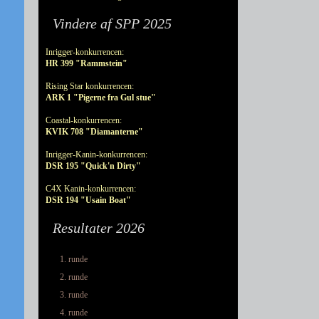
Vindere af SPP 2025
Inrigger-konkurrencen:
HR 399 "Rammstein"
Rising Star konkurrencen:
ARK 1 "Pigerne fra Gul stue"
Coastal-konkurrencen:
KVIK 708 "Diamanterne"
Inrigger-Kanin-konkurrencen:
DSR 195 "Quick'n Dirty"
C4X Kanin-konkurrencen:
DSR 194 "Usain Boat"
Resultater 2026
1. runde
2. runde
3. runde
4. runde