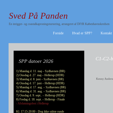
Sved På Panden
En inrigger- og coastalkaproningsturnering, arrangeret af DFfR Københavnskredsen
Forside
Hvad er SPP?
Kontakt
C1-C2-b
SPP datoer 2026
1) Mandag d. 11. maj – Sydhavnen (BR)
2) Onsdag d. 27. maj – Hellerup (HDR)
Kenny Anders
3) Mandag d. 8. juni – Sydhavnen (BR)
4) Onsdag d. 17. juni – Hellerup (HDR)
5) Mandag d. 17. aug. – Sydhavnen (BR)
6) Mandag d. 31. aug. – Sydhavnen (BR)
7) Onsdag d. 9. sept.. – Hellerup (HDR)
8) Fredag d. 18. sept. – Hellerup - Finale
- Afslutningsfest i Hellerup
Kl. 17:15-20:00 - Dog ikke sidste runde