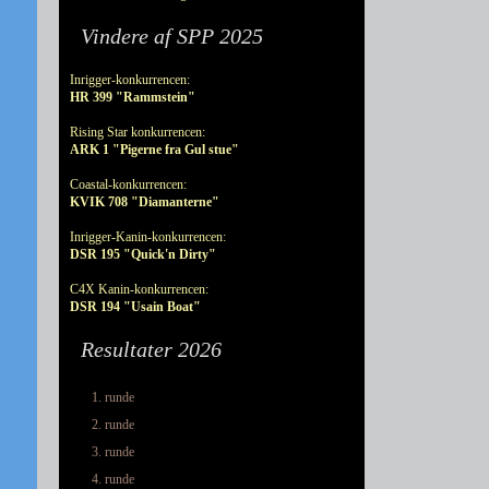
Vindere af SPP 2025
Inrigger-konkurrencen:
HR 399 "Rammstein"
Rising Star konkurrencen:
ARK 1 "Pigerne fra Gul stue"
Coastal-konkurrencen:
KVIK 708 "Diamanterne"
Inrigger-Kanin-konkurrencen:
DSR 195 "Quick'n Dirty"
C4X Kanin-konkurrencen:
DSR 194 "Usain Boat"
Resultater 2026
1. runde
2. runde
3. runde
4. runde