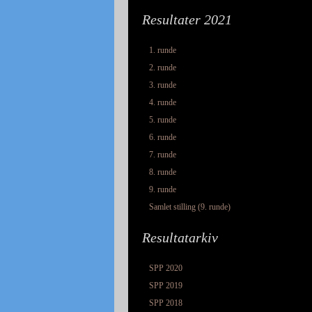
Resultater 2021
1. runde
2. runde
3. runde
4. runde
5. runde
6. runde
7. runde
8. runde
9. runde
Samlet stilling (9. runde)
Resultatarkiv
SPP 2020
SPP 2019
SPP 2018