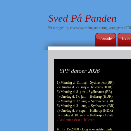
Sved På Panden
En inrigger- og coastalkaproningsturnering, arrangeret a
Forside
Hvad
SPP datoer 2026
1) Mandag d. 11. maj – Sydhavnen (BR)
2) Onsdag d. 27. maj – Hellerup (HDR)
3) Mandag d. 8. juni – Sydhavnen (BR)
4) Onsdag d. 17. juni – Hellerup (HDR)
5) Mandag d. 17. aug. – Sydhavnen (BR)
6) Mandag d. 31. aug. – Sydhavnen (BR)
7) Onsdag d. 9. sept.. – Hellerup (HDR)
8) Fredag d. 18. sept. – Hellerup - Finale
- Afslutningsfest i Hellerup
Kl. 17:15-20:00 - Dog ikke sidste runde