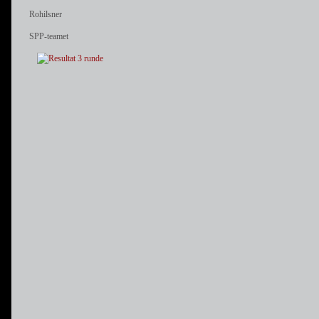
Rohilsner
SPP-teamet