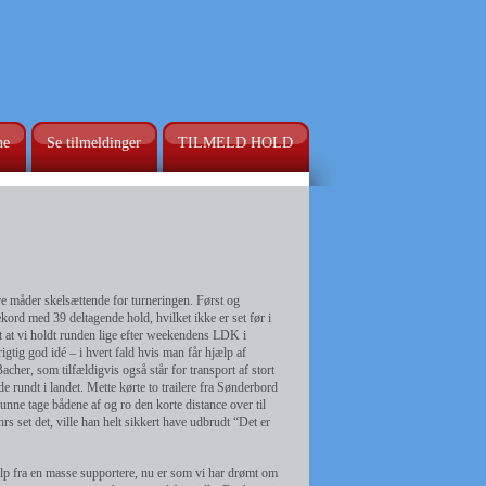
ne
Se tilmeldinger
TILMELD HOLD
e måder skelsættende for turneringen. Først og
rekord med 39 deltagende hold, hvilket ikke er set før i
at vi holdt runden lige efter weekendens LDK i
igtig god idé – i hvert fald hvis man får hjælp af
er, som tilfældigvis også står for transport af stort
rundt i landet. Mette kørte to trailere fra Sønderbord
ne tage bådene af og ro den korte distance over til
 set det, ville han helt sikkert have udbrudt “Det er
ælp fra en masse supportere, nu er som vi har drømt om