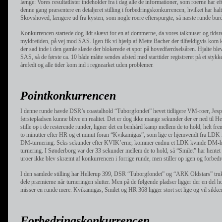
længe: Vores resultatlister indeholder fra i dag alle de informationer, som roerne har e
denne gang præsentere en detaljeret stilling i forbedringskonkurrencen, hvilket har halte
Skovshoved, længere ud fra kysten, som nogle roere efterspurgte, så næste runde burd
Konkurrencen startede dog lidt skævt for en af dommerne, da vores talknuser og tidsreg
myldretiden, på vej mod SAS. Igen fik vi hjælp af Mette Bacher der tilfældigvis kom k
der sad inde i den gamle slæde der blokerede et spor på hovedfærdselsåren. Hjalte blev 
SAS, så de første ca. 10 både måtte sendes afsted med starttider registreret på et stykk
årefedt og alle tider kom ind i regnearket uden problemer.
Pointkonkurrencen
I denne runde havde DSR’s coastalhold “Tuborgfondet” hevet tidligere VM-roer, Jesper
førstepladsen kunne blive en realitet. Det er dog ikke mange sekunder der er ned til 
stille op i de resterende runder, ligner det en benhård kamp mellem de to hold, helt fr
to minutter efter HR og et minut foran “Kvikamigas”, som lige er hjemvendt fra LDK 
DM-turnering. Seks sekunder efter KVIK’erne, kommer endnu et LDK kvinde DM-hol
turnering. I Sønderborg var der 33 sekunder mellem de to hold, så “Smilet” har hent
uroer ikke blev skræmt af konkurrencen i forrige runde, men stiller op igen og forbed
I den samlede stilling har Hellerup 399, DSR “Tuborgfondet” og “ARK Oldstars” trukket 
dele præmierne når turneringen slutter. Men på de følgende pladser ligger der en del hol
misser en runde mere. Kvikamigas, Smilet og HR 368 ligger stort set lige og vil sikker
Forbedringskonkurrencen