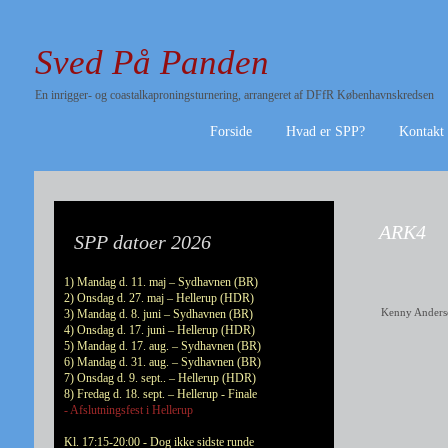
Sved På Panden
En inrigger- og coastalkaproningsturnering, arrangeret af DFfR Københavnskredsen
Forside
Hvad er SPP?
Kontakt
ARK4
SPP datoer 2026
1) Mandag d. 11. maj – Sydhavnen (BR)
2) Onsdag d. 27. maj – Hellerup (HDR)
Kenny Anders
3) Mandag d. 8. juni – Sydhavnen (BR)
4) Onsdag d. 17. juni – Hellerup (HDR)
5) Mandag d. 17. aug. – Sydhavnen (BR)
6) Mandag d. 31. aug. – Sydhavnen (BR)
7) Onsdag d. 9. sept.. – Hellerup (HDR)
8) Fredag d. 18. sept. – Hellerup - Finale
- Afslutningsfest i Hellerup
Kl. 17:15-20:00 - Dog ikke sidste runde