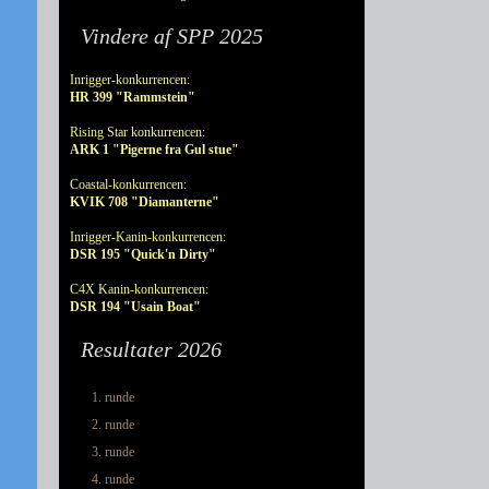
Vindere af SPP 2025
Inrigger-konkurrencen:
HR 399 "Rammstein"
Rising Star konkurrencen:
ARK 1 "Pigerne fra Gul stue"
Coastal-konkurrencen:
KVIK 708 "Diamanterne"
Inrigger-Kanin-konkurrencen:
DSR 195 "Quick'n Dirty"
C4X Kanin-konkurrencen:
DSR 194 "Usain Boat"
Resultater 2026
1. runde
2. runde
3. runde
4. runde