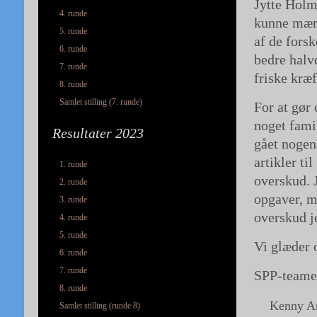
Jytte Holm
4. runde
kunne mærke
5. runde
af de forsk
6. runde
bedre halv
7. runde
friske kræf
8. runde
Samlet stilling (7. runde)
For at gør 
noget famil
Resultater 2023
gået nogen
artikler ti
1. runde
overskud. 
2. runde
opgaver, m
3. runde
overskud je
4. runde
5. runde
Vi glæder o
6. runde
7. runde
SPP-teamet
8. runde
Kenny A
Samlet stilling (runde 8)