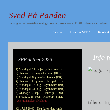
Sved På Panden
En inrigger- og coastalkaproningsturnering, arrangeret af DFfR Københavnskredsen
Forside
Hvad er SPP?
Kontakt
Info 
SPP datoer 2026
1) Mandag d. 11. maj – Sydhavnen (BR)
2) Onsdag d. 27. maj – Hellerup (HDR)
3) Mandag d. 8. juni – Sydhavnen (BR)
4) Onsdag d. 17. juni – Hellerup (HDR)
5) Mandag d. 17. aug. – Sydhavnen (BR)
6) Mandag d. 31. aug. – Sydhavnen (BR)
7) Onsdag d. 9. sept.. – Hellerup (HDR)
8) Fredag d. 18. sept. – Hellerup - Finale
- Afslutningsfest i Hellerup
tilhører Br
Kl. 17:15-20:00 - Dog ikke sidste runde