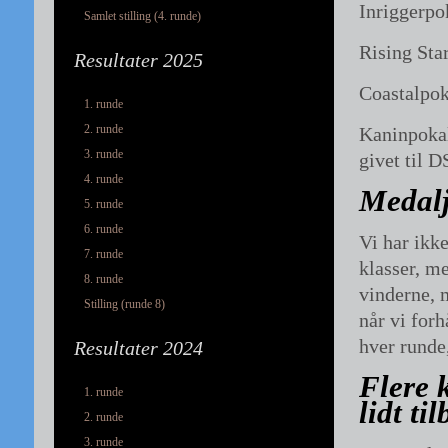
Inriggerpo
Samlet stilling (4. runde)
Rising Sta
Resultater 2025
Coastalpo
1. runde
2. runde
Kaninpokal
3. runde
givet til D
4. runde
Medalj
5. runde
6. runde
Vi har ikke
7. runde
klasser, me
8. runde
vinderne, 
Stilling (runde 8)
når vi forh
hver runde
Resultater 2024
Flere 
1. runde
lidt ti
2. runde
3. runde