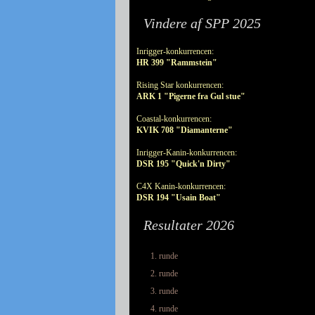
Vindere af SPP 2025
Inrigger-konkurrencen:
HR 399 "Rammstein"
Rising Star konkurrencen:
ARK 1 "Pigerne fra Gul stue"
Coastal-konkurrencen:
KVIK 708 "Diamanterne"
Inrigger-Kanin-konkurrencen:
DSR 195 "Quick'n Dirty"
C4X Kanin-konkurrencen:
DSR 194 "Usain Boat"
Resultater 2026
1. runde
2. runde
3. runde
4. runde