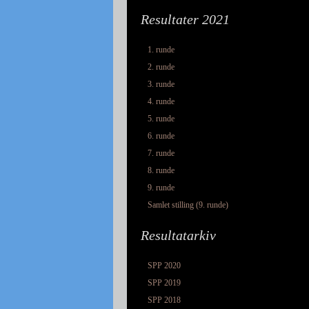
Resultater 2021
1. runde
2. runde
3. runde
4. runde
5. runde
6. runde
7. runde
8. runde
9. runde
Samlet stilling (9. runde)
Resultatarkiv
SPP 2020
SPP 2019
SPP 2018