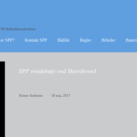
f DFfR Københavnskredsen
 er SPP?
Kontakt SPP
Bådlån
Regler
Billeder
Baner
SPP vendebøje ved Skovshoved
Kenny Andersen
18 maj, 2017