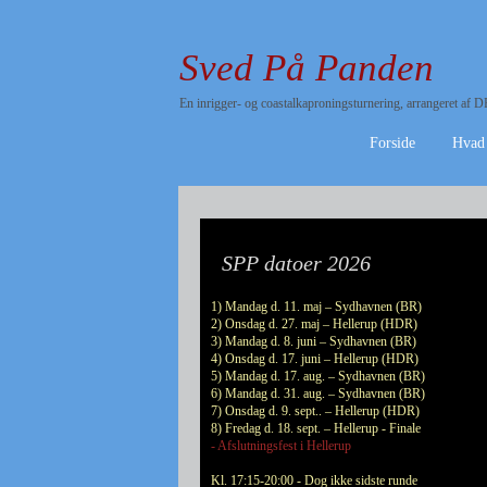
Sved På Panden
En inrigger- og coastalkaproningsturnering, arrangeret a
Forside
Hvad
SPP datoer 2026
1) Mandag d. 11. maj – Sydhavnen (BR)
2) Onsdag d. 27. maj – Hellerup (HDR)
3) Mandag d. 8. juni – Sydhavnen (BR)
4) Onsdag d. 17. juni – Hellerup (HDR)
5) Mandag d. 17. aug. – Sydhavnen (BR)
6) Mandag d. 31. aug. – Sydhavnen (BR)
7) Onsdag d. 9. sept.. – Hellerup (HDR)
8) Fredag d. 18. sept. – Hellerup - Finale
- Afslutningsfest i Hellerup
Kl. 17:15-20:00 - Dog ikke sidste runde