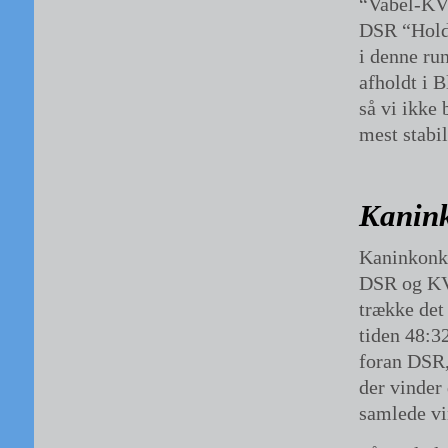
“Vabel-KVI
DSR “Hold 
i denne run
afholdt i 
så vi ikke
mest stabi
Kanin
Kaninkonku
DSR og KVI
trække det
tiden 48:3
foran DSR, 
der vinder
samlede vi