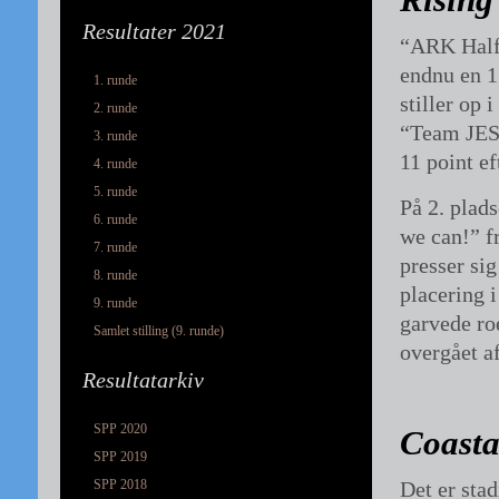
Rising
Resultater 2021
“ARK Halfw
endnu en 1
1. runde
stiller op 
2. runde
“Team JESu
3. runde
11 point ef
4. runde
5. runde
På 2. plad
6. runde
we can!” f
7. runde
presser si
8. runde
placering 
9. runde
garvede roe
Samlet stilling (9. runde)
overgået af
Resultatarkiv
SPP 2020
Coasta
SPP 2019
SPP 2018
Det er sta