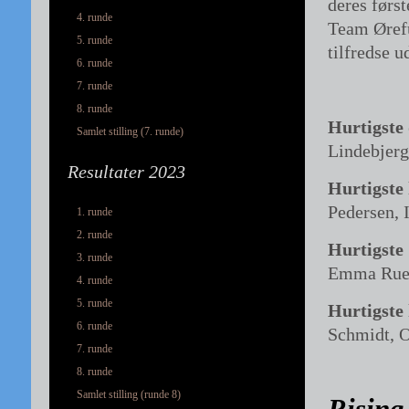
deres førs
4. runde
Team Ørefu
5. runde
tilfredse u
6. runde
7. runde
8. runde
Hurtigste
Samlet stilling (7. runde)
Lindebjerg
Resultater 2023
Hurtigste 
Pedersen, 
1. runde
2. runde
Hurtigste
3. runde
Emma Rue 
4. runde
5. runde
Hurtigste
6. runde
Schmidt, O
7. runde
8. runde
Samlet stilling (runde 8)