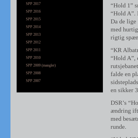
SPP 2017
“Hold 1” s
SPP 2016
“Hold A”. 
SPP 2015
Da de lige 
SPP 2014
med hurtig
SPP 2013
rigtig spæ
SPP 2012
“KR Albatr
SPP 2011
“Hold A”, 
SPP 2010
rutsjebanet
SPP 2009 (mangler)
falde en p
SPP 2008
SPP 2007
sidsteplads
en sikker 3
DSR’s “Hol
ændring if
med besætni
runde.