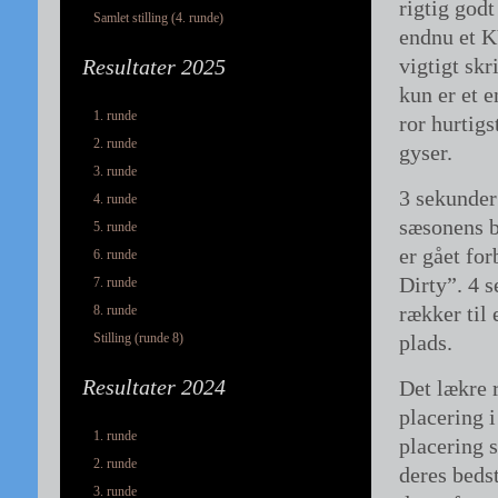
rigtig god
Samlet stilling (4. runde)
endnu et K
vigtigt skr
Resultater 2025
kun er et e
1. runde
ror hurtigs
2. runde
gyser.
3. runde
3 sekunde
4. runde
sæsonens be
5. runde
er gået fo
6. runde
Dirty”. 4 
7. runde
rækker til 
8. runde
Stilling (runde 8)
plads.
Resultater 2024
Det lækre 
placering 
1. runde
placering 
2. runde
deres bedst
3. runde