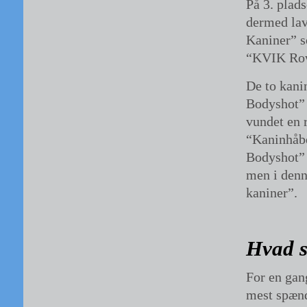
På 3. pla
dermed lav
Kaniner” s
“KVIK Row”
De to kani
Bodyshot” 
vundet en 
“Kaninhåbe
Bodyshot” 
men i denn
kaniner”.
Hvad s
For en gang
mest spænd