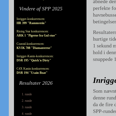
åbnede dem 
perfekte f
Vindere af SPP 2025
havnebusse
Inrigger-konkurrencen:
betingelse
HR 399 "Rammstein"
Resultater
Rising Star konkurrencen:
ARK 1 "Pigerne fra Gul stue"
hurtige tid
Coastal-konkurrencen:
1 sekund m
KVIK 708 "Diamanterne"
hold i denn
Inrigger-Kanin-konkurrencen:
snuppede 1
DSR 195 "Quick'n Dirty"
C4X Kanin-konkurrencen:
DSR 194 "Usain Boat"
Inrigg
Resultater 2026
Som nævnt 
1. runde
denne rund
2. runde
da de fire
3. runde
SPP-runden
4. runde