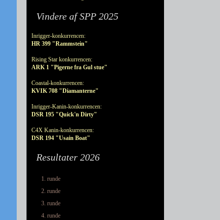
Vindere af SPP 2025
Inrigger-konkurrencen:
HR 399 "Rammstein"
Rising Star konkurrencen:
ARK 1 "Pigerne fra Gul stue"
Coastal-konkurrencen:
KVIK 708 "Diamanterne"
Inrigger-Kanin-konkurrencen:
DSR 195 "Quick'n Dirty"
C4X Kanin-konkurrencen:
DSR 194 "Usain Boat"
Resultater 2026
1. runde
2. runde
3. runde
4. runde