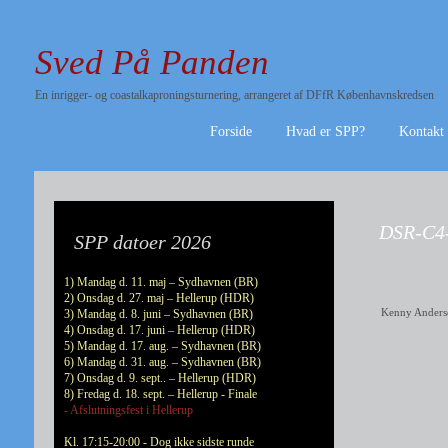
Sved På Panden
En inrigger- og coastalkaproningsturnering, arrangeret af DFfR Københavnskredsen
Forside
Hvad er SPP?
Kontakt
DSR-C4
SPP datoer 2026
1) Mandag d. 11. maj – Sydhavnen (BR)
2) Onsdag d. 27. maj – Hellerup (HDR)
Kenny Anders
3) Mandag d. 8. juni – Sydhavnen (BR)
4) Onsdag d. 17. juni – Hellerup (HDR)
5) Mandag d. 17. aug. – Sydhavnen (BR)
6) Mandag d. 31. aug. – Sydhavnen (BR)
7) Onsdag d. 9. sept.. – Hellerup (HDR)
8) Fredag d. 18. sept. – Hellerup - Finale
- Afslutningsfest i Hellerup
Kl. 17:15-20:00 - Dog ikke sidste runde