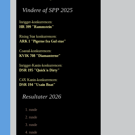
Vindere af SPP 2025
Inrigger-konkurrencen:
HR 399 "Rammstein"
Rising Star konkurrencen:
ARK 1 "Pigerne fra Gul stue"
Coastal-konkurrencen:
KVIK 708 "Diamanterne"
Inrigger-Kanin-konkurrencen:
DSR 195 "Quick'n Dirty"
C4X Kanin-konkurrencen:
DSR 194 "Usain Boat"
Resultater 2026
1. runde
2. runde
3. runde
4. runde