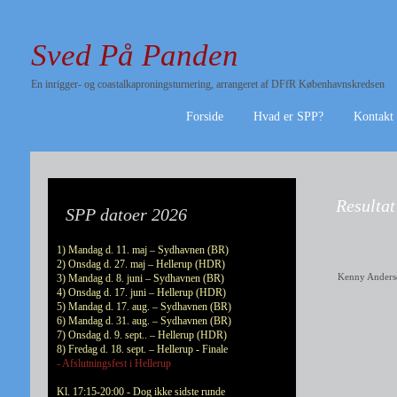
Sved På Panden
En inrigger- og coastalkaproningsturnering, arrangeret af DFfR Københavnskredsen
Forside
Hvad er SPP?
Kontakt
Resultat
SPP datoer 2026
1) Mandag d. 11. maj – Sydhavnen (BR)
2) Onsdag d. 27. maj – Hellerup (HDR)
Kenny Anders
3) Mandag d. 8. juni – Sydhavnen (BR)
4) Onsdag d. 17. juni – Hellerup (HDR)
5) Mandag d. 17. aug. – Sydhavnen (BR)
6) Mandag d. 31. aug. – Sydhavnen (BR)
7) Onsdag d. 9. sept.. – Hellerup (HDR)
8) Fredag d. 18. sept. – Hellerup - Finale
- Afslutningsfest i Hellerup
Kl. 17:15-20:00 - Dog ikke sidste runde