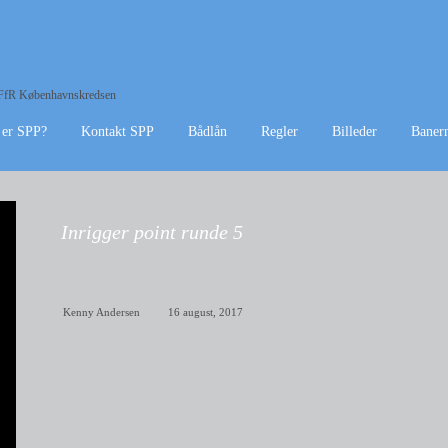
f DFfR Københavnskredsen
 er SPP?
Kontakt SPP
Bådlån
Regler
Billeder
Baner
Inrigger point runde 5
Kenny Andersen
16 august, 2017