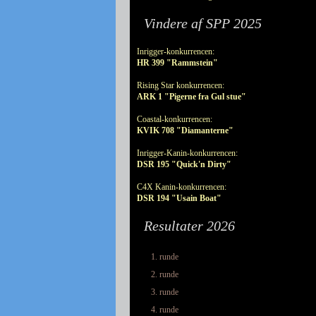
Vindere af SPP 2025
Inrigger-konkurrencen:
HR 399 "Rammstein"
Rising Star konkurrencen:
ARK 1 "Pigerne fra Gul stue"
Coastal-konkurrencen:
KVIK 708 "Diamanterne"
Inrigger-Kanin-konkurrencen:
DSR 195 "Quick'n Dirty"
C4X Kanin-konkurrencen:
DSR 194 "Usain Boat"
Resultater 2026
1. runde
2. runde
3. runde
4. runde