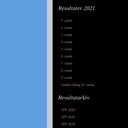
Resultater 2021
1. runde
2. runde
3. runde
4. runde
5. runde
6. runde
7. runde
8. runde
9. runde
Samlet stilling (9. runde)
Resultatarkiv
SPP 2020
SPP 2019
SPP 2018