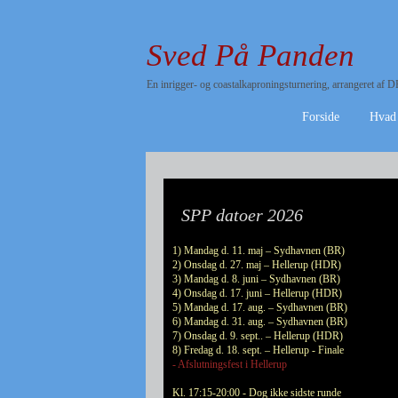
Sved På Panden
En inrigger- og coastalkaproningsturnering, arrangeret a
Forside
Hvad
SPP datoer 2026
1) Mandag d. 11. maj – Sydhavnen (BR)
2) Onsdag d. 27. maj – Hellerup (HDR)
3) Mandag d. 8. juni – Sydhavnen (BR)
4) Onsdag d. 17. juni – Hellerup (HDR)
5) Mandag d. 17. aug. – Sydhavnen (BR)
6) Mandag d. 31. aug. – Sydhavnen (BR)
7) Onsdag d. 9. sept.. – Hellerup (HDR)
8) Fredag d. 18. sept. – Hellerup - Finale
- Afslutningsfest i Hellerup
Kl. 17:15-20:00 - Dog ikke sidste runde