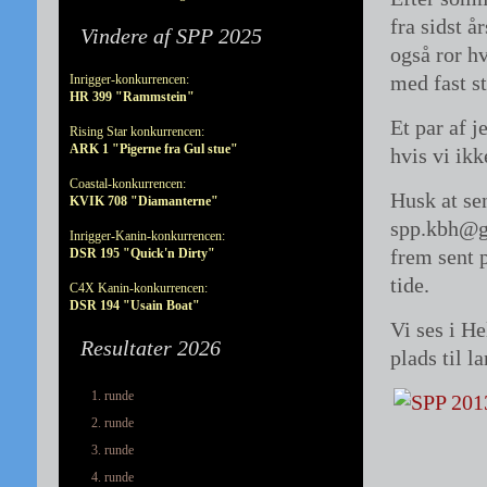
fra sidst å
Vindere af SPP 2025
også ror hv
med fast s
Inrigger-konkurrencen:
HR 399 "Rammstein"
Et par af 
Rising Star konkurrencen:
ARK 1 "Pigerne fra Gul stue"
hvis vi ikk
Coastal-konkurrencen:
Husk at se
KVIK 708 "Diamanterne"
spp.kbh@gm
Inrigger-Kanin-konkurrencen:
frem sent p
DSR 195 "Quick'n Dirty"
tide.
C4X Kanin-konkurrencen:
DSR 194 "Usain Boat"
Vi ses i H
Resultater 2026
plads til l
1. runde
2. runde
3. runde
4. runde