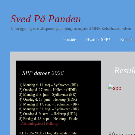
Sved På Panden
En inrigger- og coastalkaproningsturnering, arrangeret af DFfR Københavnskredsen
Forside
Hvad er SPP?
Kontakt
Resul
SPP datoer 2026
1) Mandag d. 11. maj – Sydhavnen (BR)
2) Onsdag d. 27. maj – Hellerup (HDR)
3) Mandag d. 8. juni – Sydhavnen (BR)
4) Onsdag d. 17. juni – Hellerup (HDR)
5) Mandag d. 17. aug. – Sydhavnen (BR)
6) Mandag d. 31. aug. – Sydhavnen (BR)
7) Onsdag d. 9. sept.. – Hellerup (HDR)
8) Fredag d. 18. sept. – Hellerup - Finale
- Afslutningsfest i Hellerup
Kl. 17:15-20:00 - Dog ikke sidste runde
Efter somm