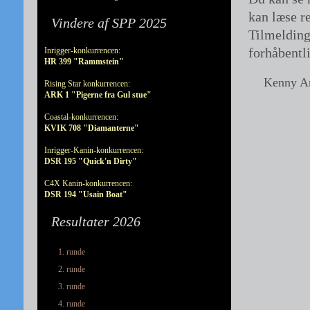
kan læse r
Vindere af SPP 2025
Tilmelding
forhåbentl
Inrigger-konkurrencen:
HR 399 "Rammstein"
Kenny A
Rising Star konkurrencen:
ARK 1 "Pigerne fra Gul stue"
Coastal-konkurrencen:
KVIK 708 "Diamanterne"
Inrigger-Kanin-konkurrencen:
DSR 195 "Quick'n Dirty"
C4X Kanin-konkurrencen:
DSR 194 "Usain Boat"
Resultater 2026
1. runde
2. runde
3. runde
4. runde