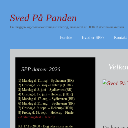
Sved På Panden
En inrigger- og coastalkaproningsturnering, arrangeret af DFfR Københavnskredsen
Forside
Hvad er SPP?
Kontakt
Velko
SPP datoer 2026
1) Mandag d. 11. maj – Sydhavnen (BR)
2) Onsdag d. 27. maj – Hellerup (HDR)
3) Mandag d. 8. juni – Sydhavnen (BR)
4) Onsdag d. 17. juni – Hellerup (HDR)
5) Mandag d. 17. aug. – Sydhavnen (BR)
6) Mandag d. 31. aug. – Sydhavnen (BR)
7) Onsdag d. 9. sept.. – Hellerup (HDR)
8) Fredag d. 18. sept. – Hellerup - Finale
- Afslutningsfest i Hellerup
Kl. 17:15-20:00 - Dog ikke sidste runde
Du kan se r